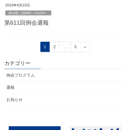
2010年4月15日
第14期（2009年～2010年）
第611回例会週報
投
ペ
ペ
ペ
1
2
…
5
»
稿
ー
ー
ー
ジ
ジ
ジ
の
カテゴリー
ペ
例会プログラム
ー
ジ
週報
送
お知らせ
り