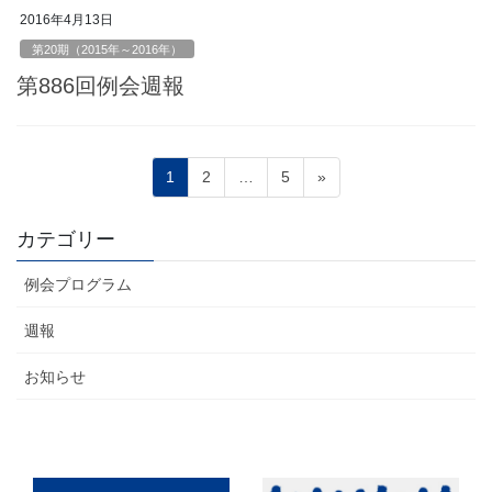
2016年4月13日
第20期（2015年～2016年）
第886回例会週報
投
ペ
ペ
ペ
1
2
…
5
»
稿
ー
ー
ー
ジ
ジ
ジ
の
カテゴリー
ペ
例会プログラム
ー
ジ
週報
送
お知らせ
り