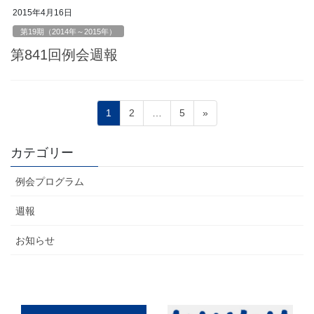
2015年4月16日
第19期（2014年～2015年）
第841回例会週報
投
ペ
ペ
ペ
1
2
…
5
»
稿
ー
ー
ー
ジ
ジ
ジ
の
カテゴリー
ペ
例会プログラム
ー
ジ
週報
送
お知らせ
り