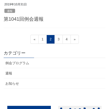
2019年10月31日
週報
第1041回例会週報
投
ペ
ペ
ペ
ペ
«
1
2
3
4
»
稿
ー
ー
ー
ー
ジ
ジ
ジ
ジ
の
カテゴリー
ペ
例会プログラム
ー
ジ
週報
送
お知らせ
り