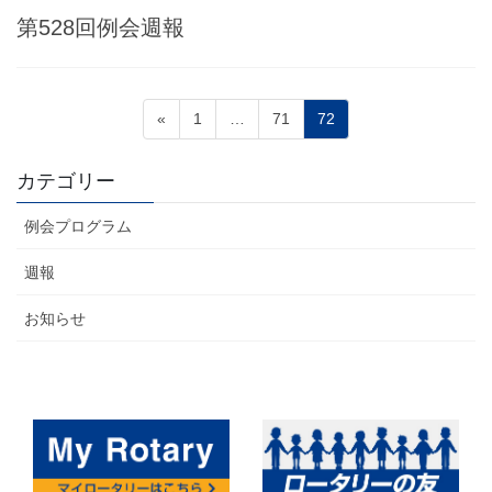
第528回例会週報
投
ペ
ペ
ペ
«
1
…
71
72
稿
ー
ー
ー
ジ
ジ
ジ
の
カテゴリー
ペ
例会プログラム
ー
ジ
週報
送
お知らせ
り